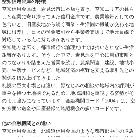
空知信用金庫の特徴
空知信用金庫は、岩見沢市に本店を置き、空知エリアの暮ら
しと産業に寄り添ってきた信用金庫です。農業地帯としての
色合いと、旧産炭地から続く商業・生活圏の機能が交わる地
域に根差し、日々の預金取引から事業者支援まで地元目線で
対応している点に持ち味があります。
空知地方は広く、都市銀行の論理だけでは拾いきれない生活
距離があります。そうした中で、岩見沢を中心に周辺市町と
のつながりを踏まえた営業を続け、農業関連、建設、地域小
売、生活サービスなど、地域経済の裾野を支える取引先との
関係を積み上げてきました。
札幌の巨大市場とは違い、顔なじみの相談や地域内の評判が
重みを持つ土地柄であるため、地域調和を重視する姿勢がそ
のまま強みになっています。金融機関コード「1004」は、空
知方面の送金や口座登録で確認機会の多いコードです。
他の金融機関との違い
空知信用金庫は、北海道信用金庫のような都市部中心の厚み