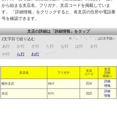
から始まる支店名、フリガナ、支店コードを掲載していま
す。 「詳細情報」をクリックすると、各支店の住所や電話番
号を確認できます。
支店の詳細は「詳細情報」をタップ
※「-」「゛」「゜」は1文字扱い
2文字目で絞り込む
あ行
か行
さ行
た行
な行
は行
ま行
や行
ら行
わ行
-゛゜
支店
支店
支店名
フリガナ
詳細
コード
画面へ
詳細
014
幌向支店
ﾎﾛﾑｲ
情報
詳細
010
本店
ﾎﾝﾃﾝ
情報