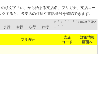
）の頭文字「い」から始まる支店名、フリガナ、支店コー
ックすると、各支店の住所や電話番号を確認できます。
※「-」「゛」「゜」は1文字扱い
ま行
や行
ら行
わ行
-゛゜
支店
詳細情報
フリガナ
コード
画面へ