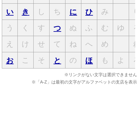
し
ち
み
い
き
に
ひ
う
く
す
ぬ
ふ
む
ゆ
つ
え
け
せ
て
ね
へ
め
こ
そ
の
も
よ
お
と
ほ
※リンクがない文字は選択できません
※「A-Z」は最初の文字がアルファベットの支店を表示