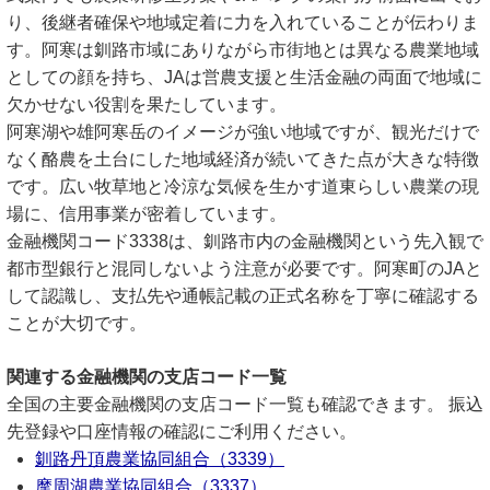
り、後継者確保や地域定着に力を入れていることが伝わりま
す。阿寒は釧路市域にありながら市街地とは異なる農業地域
としての顔を持ち、JAは営農支援と生活金融の両面で地域に
欠かせない役割を果たしています。
阿寒湖や雄阿寒岳のイメージが強い地域ですが、観光だけで
なく酪農を土台にした地域経済が続いてきた点が大きな特徴
です。広い牧草地と冷涼な気候を生かす道東らしい農業の現
場に、信用事業が密着しています。
金融機関コード3338は、釧路市内の金融機関という先入観で
都市型銀行と混同しないよう注意が必要です。阿寒町のJAと
して認識し、支払先や通帳記載の正式名称を丁寧に確認する
ことが大切です。
関連する金融機関の支店コード一覧
全国の主要金融機関の支店コード一覧も確認できます。 振込
先登録や口座情報の確認にご利用ください。
釧路丹頂農業協同組合（3339）
摩周湖農業協同組合（3337）