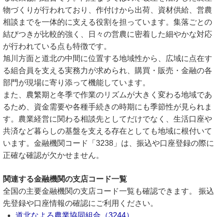
物づくりが行われており、作付けから出荷、資材供給、営農
相談までを一体的に支える役割を担っています。集落ごとの
結びつきが比較的強く、日々の営農に密着した細やかな対応
が行われている点も特徴です。
旭川方面と道北の中間に位置する地域性から、広域に点在す
る組合員を支える実務力が求められ、購買・販売・金融の各
部門が現場に寄り添って機能しています。
また、農繁期と冬季で作業のリズムが大きく変わる地域であ
るため、資金需要や各種手続きの時期にも季節性が見られま
す。農業経営に関わる相談先としてだけでなく、生活口座や
共済など暮らしの基盤を支える存在としても地域に根付いて
います。金融機関コード「3238」は、振込や口座登録の際に
正確な確認が欠かせません。
関連する金融機関の支店コード一覧
全国の主要金融機関の支店コード一覧も確認できます。 振込
先登録や口座情報の確認にご利用ください。
道北なよろ農業協同組合（3244）