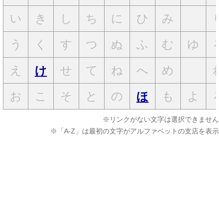
い
き
し
ち
に
ひ
み
う
く
す
つ
ぬ
ふ
む
ゆ
え
せ
て
ね
へ
め
け
お
こ
そ
と
の
も
よ
ほ
※リンクがない文字は選択できません
※「A-Z」は最初の文字がアルファベットの支店を表示