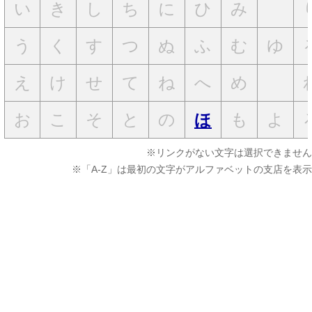
い
き
し
ち
に
ひ
み
う
く
す
つ
ぬ
ふ
む
ゆ
え
け
せ
て
ね
へ
め
お
こ
そ
と
の
も
よ
ほ
※リンクがない文字は選択できません
※「A-Z」は最初の文字がアルファベットの支店を表示