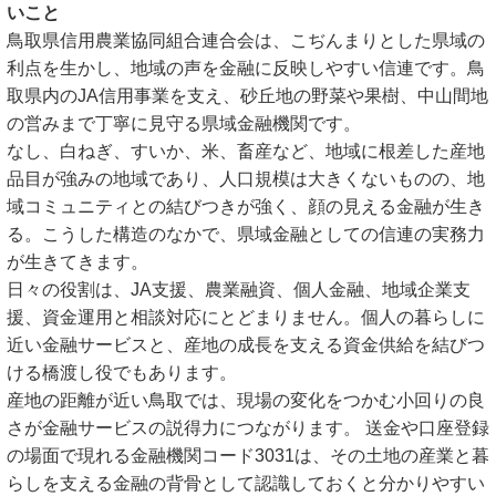
いこと
鳥取県信用農業協同組合連合会は、こぢんまりとした県域の
利点を生かし、地域の声を金融に反映しやすい信連です。鳥
取県内のJA信用事業を支え、砂丘地の野菜や果樹、中山間地
の営みまで丁寧に見守る県域金融機関です。
なし、白ねぎ、すいか、米、畜産など、地域に根差した産地
品目が強みの地域であり、人口規模は大きくないものの、地
域コミュニティとの結びつきが強く、顔の見える金融が生き
る。こうした構造のなかで、県域金融としての信連の実務力
が生きてきます。
日々の役割は、JA支援、農業融資、個人金融、地域企業支
援、資金運用と相談対応にとどまりません。個人の暮らしに
近い金融サービスと、産地の成長を支える資金供給を結びつ
ける橋渡し役でもあります。
産地の距離が近い鳥取では、現場の変化をつかむ小回りの良
さが金融サービスの説得力につながります。 送金や口座登録
の場面で現れる金融機関コード3031は、その土地の産業と暮
らしを支える金融の背骨として認識しておくと分かりやすい