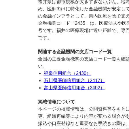
福井県は都市規模が大きすぎないぶん、地
め、医師向けに特化した金融機関が安定し
の金融インフラとして、県内医療を陰で支
金融機関コード「2435」は、医療法人や
号です。福井の医療現場に近い距離で、専
です。
関連する金融機関の支店コード一覧
全国の主要金融機関の支店コード一覧も確認
い。
福泉信用組合（2430）
石川県医師信用組合（2417）
富山県医師信用組合（2402）
掲載情報について
本ページの掲載情報は、公開資料等をもとに
更、組織再編等により内容が変わる場合が
振込や口座登録など重要なお手続きの際は