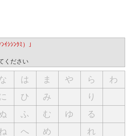
ｼｼﾝｸﾐ）｣
てください
な
は
ま
や
ら
わ
に
ひ
み
り
ぬ
ふ
む
ゆ
る
ね
へ
め
れ