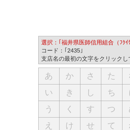
選択：｢福井県医師信用組合（ﾌｸｲｹﾝｲ
コード：｢2435｣
支店名の最初の文字をクリックし
あ
か
さ
た
い
き
し
ち
う
く
す
つ
え
け
せ
て