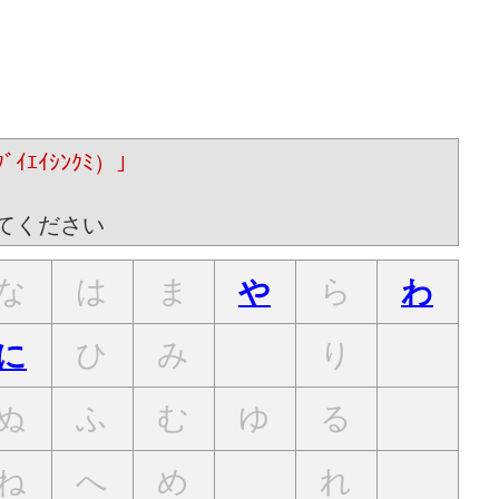
ｴｲｼﾝｸﾐ）｣
てください
な
は
ま
ら
や
わ
ひ
み
り
に
ぬ
ふ
む
ゆ
る
ね
へ
め
れ