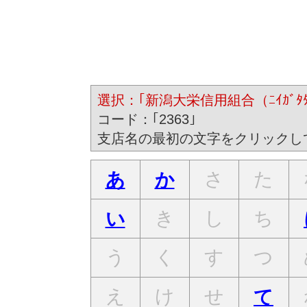
選択：｢新潟大栄信用組合（ﾆｲｶﾞﾀﾀﾞｲ
コード：｢2363｣
支店名の最初の文字をクリックし
さ
た
あ
か
き
し
ち
い
う
く
す
つ
え
け
せ
て