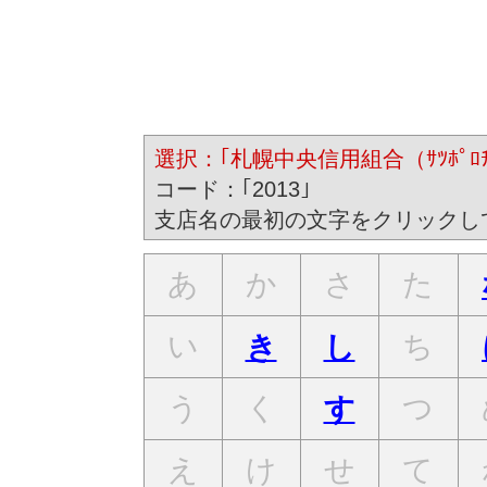
選択：｢札幌中央信用組合（ｻﾂﾎﾟﾛﾁﾕｳ
コード：｢2013｣
支店名の最初の文字をクリックし
あ
か
さ
た
い
ち
き
し
う
く
つ
す
え
け
せ
て