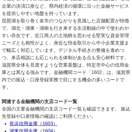
企業の決済口座など、県内経済の循環に沿った金融サービス
を提供しやすい地盤を持っています。
琵琶湖を取り巻く各市のつながりを意識した店舗配置が特徴
で、湖北・湖東・湖南を行き来する生活動線の中で使われや
すい存在です。近江商人の土地柄を思わせる堅実な資金管理
ニーズとも相性がよく、身近な預金取引から中小企業支援ま
で幅広く対応しています。デジタル手続きの整備を進めつ
つ、来店相談にも応じられる体制がある点も安心材料です。
滋賀県全体を見渡すような営業基盤は、特定市中心の信用金
庫とは異なる強みです。金融機関コード「1602」は、滋賀県
内での振込・口座登録実務で目にする機会の多いコードで
す。
関連する金融機関の支店コード一覧
全国の主要金融機関の支店コード一覧も確認できます。 振込
先登録や口座情報の確認にご利用ください。
長浜信用金庫（1603）
湖東信用金庫（1604）