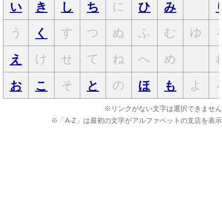
に
い
き
し
ち
ひ
み
う
す
つ
ぬ
ふ
む
ゆ
く
け
せ
て
ね
へ
め
え
そ
の
よ
お
こ
と
ほ
も
※リンクがない文字は選択できません
※「A-Z」は最初の文字がアルファベットの支店を表示