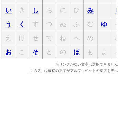
き
ち
に
ひ
い
し
み
す
つ
ぬ
ふ
む
う
く
ゆ
え
け
せ
て
ね
へ
め
こ
と
の
も
よ
お
そ
ほ
※リンクがない文字は選択できません
※「A-Z」は最初の文字がアルファベットの支店を表示