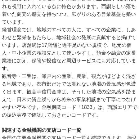
れも視野に入れている点に特色があります。西讃らしい落ち
着いた商売の感覚を持ちつつ、広がりのある営業基盤を築い
ています。
経営理念では、地域のすべての人に、すべての企業に、しあ
わせと繁栄をもたらし、地域社会の発展に貢献すると掲げて
います。店舗網は17店舗と過不足のない規模で、地元の個
人・中小企業の相談先として使いやすく、預金や融資の定番
業務に加え、保険や投信など周辺サービスにも対応していま
す。
観音寺・三豊は、瀬戸内の産業、農業、観光がほどよく混ざ
る地域であり、都市部だけでは測れない地場の景況感が色濃
く出ます。観音寺信用金庫は、そうした地域の空気感を踏ま
えて、日常の資金繰りから将来の事業相談まで丁寧につなげ
やすい存在です。金融機関コード「1833」は、西讃エリアで
の振込実務で確認しておきたいコードです。
関連する金融機関の支店コード一覧
全国の主要金融機関の支店コード一覧も確認できます。 振込