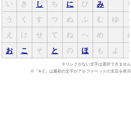
い
き
ち
ひ
し
に
み
う
く
す
つ
ぬ
ふ
む
ゆ
え
け
せ
て
ね
へ
め
そ
の
も
よ
お
こ
と
ほ
※リンクがない文字は選択できません
※「A-Z」は最初の文字がアルファベットの支店を表示