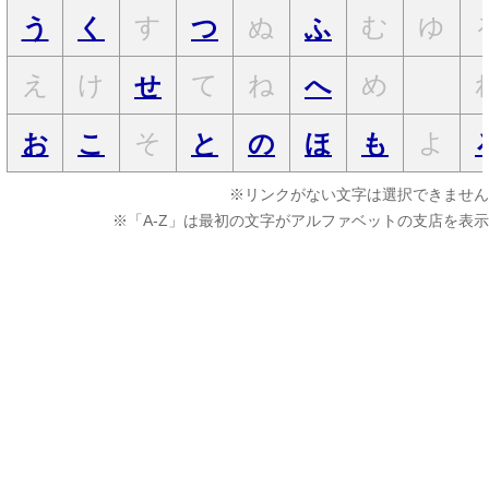
す
ぬ
む
ゆ
う
く
つ
ふ
え
け
て
ね
め
せ
へ
そ
よ
お
こ
と
の
ほ
も
※リンクがない文字は選択できません
※「A-Z」は最初の文字がアルファベットの支店を表示