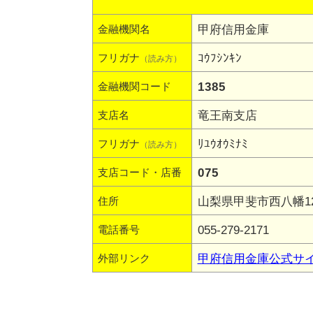
甲府信用金庫
金融機関名
ｺｳﾌｼﾝｷﾝ
フリガナ
（読み方）
1385
金融機関コード
竜王南支店
支店名
ﾘﾕｳｵｳﾐﾅﾐ
フリガナ
（読み方）
075
支店コード・店番
山梨県甲斐市西八幡125
住所
055-279-2171
電話番号
甲府信用金庫公式サ
外部リンク