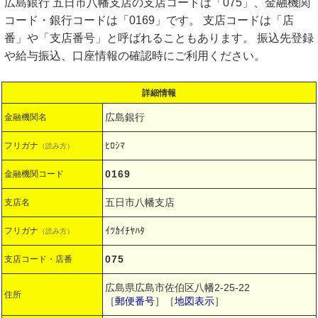
広島銀行 五日市八幡支店の支店コードは「075」、金融機関
コード・銀行コードは「0169」です。 支店コードは「店
番」や「支店番号」と呼ばれることもあります。 振込先登録
や給与振込、口座情報の確認時にご利用ください。
詳細情報
広島銀行
金融機関名
ﾋﾛｼﾏ
フリガナ
（読み方）
0169
金融機関コード
五日市八幡支店
支店名
ｲﾂｶｲﾁﾔﾊﾀ
フリガナ
（読み方）
075
支店コード・店番
広島県広島市佐伯区八幡2-25-22
住所
［
郵便番号
］［
地図表示
］