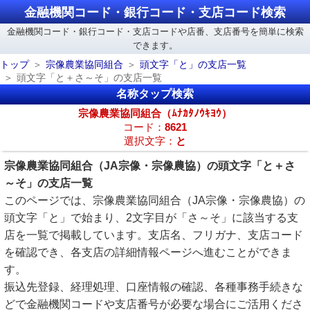
金融機関コード・銀行コード・支店コード検索
金融機関コード・銀行コード・支店コードや店番、支店番号を簡単に検索
できます。
トップ
宗像農業協同組合
頭文字「と」の支店一覧
頭文字「と＋さ～そ」の支店一覧
名称タップ検索
宗像農業協同組合（ﾑﾅｶﾀﾉｳｷﾖｳ）
コード：
8621
選択文字：
と
宗像農業協同組合（JA宗像・宗像農協）の頭文字「と＋さ
～そ」の支店一覧
このページでは、宗像農業協同組合（JA宗像・宗像農協）の
頭文字「と」で始まり、2文字目が「さ～そ」に該当する支
店を一覧で掲載しています。支店名、フリガナ、支店コード
を確認でき、各支店の詳細情報ページへ進むことができま
す。
振込先登録、経理処理、口座情報の確認、各種事務手続きな
どで金融機関コードや支店番号が必要な場合にご活用くださ