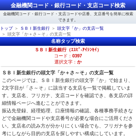
金融機関コード・銀行コード・支店コード検索
金融機関コード・銀行コード・支店コードや店番、支店番号を簡単に検索
できます。
トップ
ＳＢＩ新生銀行
頭文字「か」の支店一覧
頭文字「か＋さ～そ」の支店一覧
名称タップ検索
ＳＢＩ新生銀行（ｴｽﾋﾞ-ｱｲｼﾝｾｲ）
コード：
0397
選択文字：
か
ＳＢＩ新生銀行の頭文字「か＋さ～そ」の支店一覧
このページでは、ＳＢＩ新生銀行の頭文字「か」で始まり、
2文字目が「さ～そ」に該当する支店を一覧で掲載していま
す。支店名、フリガナ、支店コードを確認でき、各支店の詳
細情報ページへ進むことができます。
振込先登録、経理処理、口座情報の確認、各種事務手続きな
どで金融機関コードや支店番号が必要な場合にご活用くださ
い。支店名の読み方が分かりにくい場合でも、フリガナを参
考にしながら目的の支店を探しやすい構成にしています。