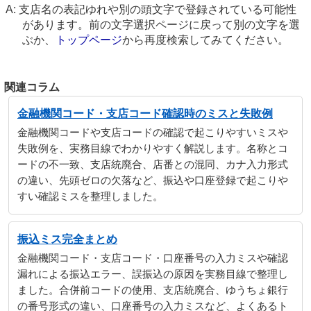
支店名の表記ゆれや別の頭文字で登録されている可能性
があります。前の文字選択ページに戻って別の文字を選
ぶか、
トップページ
から再度検索してみてください。
関連コラム
金融機関コード・支店コード確認時のミスと失敗例
金融機関コードや支店コードの確認で起こりやすいミスや
失敗例を、実務目線でわかりやすく解説します。名称とコ
ードの不一致、支店統廃合、店番との混同、カナ入力形式
の違い、先頭ゼロの欠落など、振込や口座登録で起こりや
すい確認ミスを整理しました。
振込ミス完全まとめ
金融機関コード・支店コード・口座番号の入力ミスや確認
漏れによる振込エラー、誤振込の原因を実務目線で整理し
ました。合併前コードの使用、支店統廃合、ゆうちょ銀行
の番号形式の違い、口座番号の入力ミスなど、よくあるト