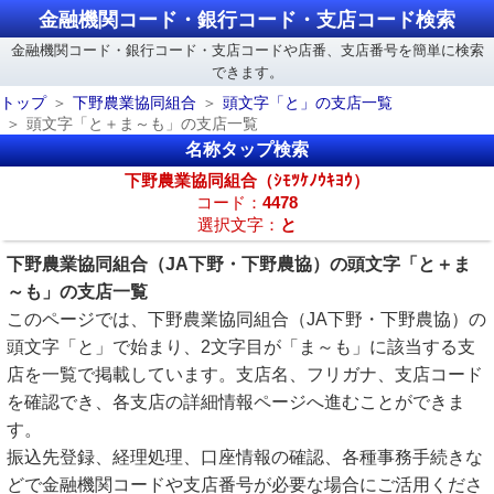
金融機関コード・銀行コード・支店コード検索
金融機関コード・銀行コード・支店コードや店番、支店番号を簡単に検索
できます。
トップ
下野農業協同組合
頭文字「と」の支店一覧
頭文字「と＋ま～も」の支店一覧
名称タップ検索
下野農業協同組合（ｼﾓﾂｹﾉｳｷﾖｳ）
コード：
4478
選択文字：
と
下野農業協同組合（JA下野・下野農協）の頭文字「と＋ま
～も」の支店一覧
このページでは、下野農業協同組合（JA下野・下野農協）の
頭文字「と」で始まり、2文字目が「ま～も」に該当する支
店を一覧で掲載しています。支店名、フリガナ、支店コード
を確認でき、各支店の詳細情報ページへ進むことができま
す。
振込先登録、経理処理、口座情報の確認、各種事務手続きな
どで金融機関コードや支店番号が必要な場合にご活用くださ