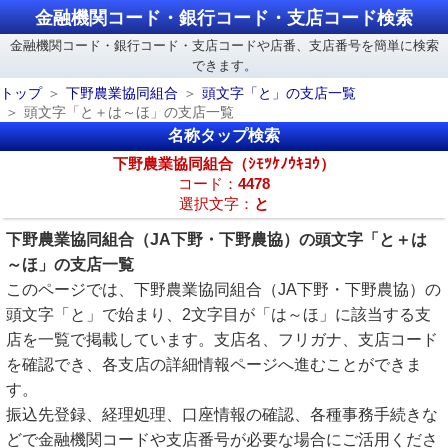
金融機関コード・銀行コード・支店コード検索
金融機関コード・銀行コード・支店コードや店番、支店番号を簡単に検索
できます。
トップ
下野農業協同組合
頭文字「と」の支店一覧
頭文字「と＋は～ほ」の支店一覧
名称タップ検索
下野農業協同組合（ｼﾓﾂｹﾉｳｷﾖｳ）
コード：
4478
選択文字：
と
下野農業協同組合（JA下野・下野農協）の頭文字「と＋は
～ほ」の支店一覧
このページでは、下野農業協同組合（JA下野・下野農協）の
頭文字「と」で始まり、2文字目が「は～ほ」に該当する支
店を一覧で掲載しています。支店名、フリガナ、支店コード
を確認でき、各支店の詳細情報ページへ進むことができま
す。
振込先登録、経理処理、口座情報の確認、各種事務手続きな
どで金融機関コードや支店番号が必要な場合にご活用くださ