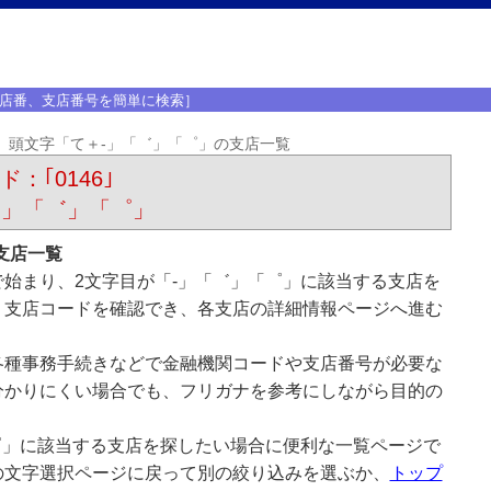
店番、支店番号を簡単に検索］
頭文字「て＋-」「゛」「゜」の支店一覧
：｢0146｣
-」「゛」「゜」
支店一覧
始まり、2文字目が「-」「゛」「゜」に該当する支店を
、支店コードを確認でき、各支店の詳細情報ページへ進む
各種事務手続きなどで金融機関コードや支店番号が必要な
分かりにくい場合でも、フリガナを参考にしながら目的の
゜」に該当する支店を探したい場合に便利な一覧ページで
の文字選択ページに戻って別の絞り込みを選ぶか、
トップ