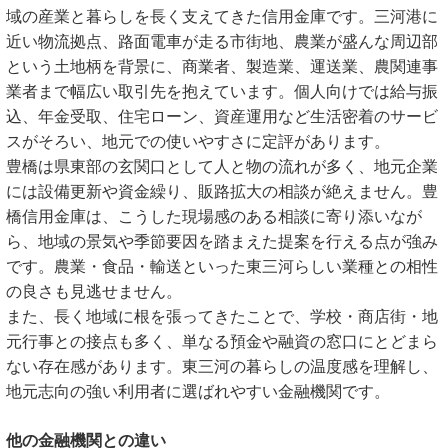
域の産業と暮らしを長く支えてきた信用金庫です。三河港に
近い物流拠点、路面電車が走る市街地、農業が盛んな周辺部
という土地柄を背景に、商業者、製造業、運送業、農関連事
業者まで幅広い取引先を抱えています。個人向けでは給与振
込、年金受取、住宅ローン、資産運用など生活密着のサービ
スがそろい、地元での使いやすさに定評があります。
豊橋は県東部の玄関口として人と物の流れが多く、地元企業
には設備更新や資金繰り、販路拡大の相談が絶えません。豊
橋信用金庫は、こうした現場感のある相談に寄り添いなが
ら、地域の景気や季節要因を踏まえた提案を行える点が強み
です。農業・食品・輸送といった東三河らしい業種との相性
の良さも見逃せません。
また、長く地域に根を張ってきたことで、学校・商店街・地
元行事との接点も多く、単なる預金や融資の窓口にとどまら
ない存在感があります。東三河の暮らしの温度感を理解し、
地元志向の強い利用者に選ばれやすい金融機関です。
他の金融機関との違い