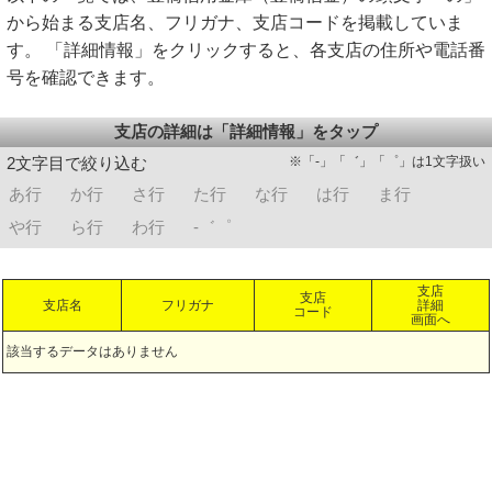
から始まる支店名、フリガナ、支店コードを掲載していま
す。 「詳細情報」をクリックすると、各支店の住所や電話番
号を確認できます。
支店の詳細は「詳細情報」をタップ
※「-」「゛」「゜」は1文字扱い
2文字目で絞り込む
あ行
か行
さ行
た行
な行
は行
ま行
や行
ら行
わ行
-゛゜
支店
支店
支店名
フリガナ
詳細
コード
画面へ
該当するデータはありません