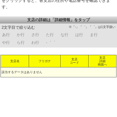
をクリックすると、各支店の住所や電話番号を確認できま
す。
支店の詳細は「詳細情報」をタップ
※「-」「゛」「゜」は1文字扱い
2文字目で絞り込む
あ行
か行
さ行
た行
な行
は行
ま行
や行
ら行
わ行
-゛゜
支店
支店
支店名
フリガナ
詳細
コード
画面へ
該当するデータはありません