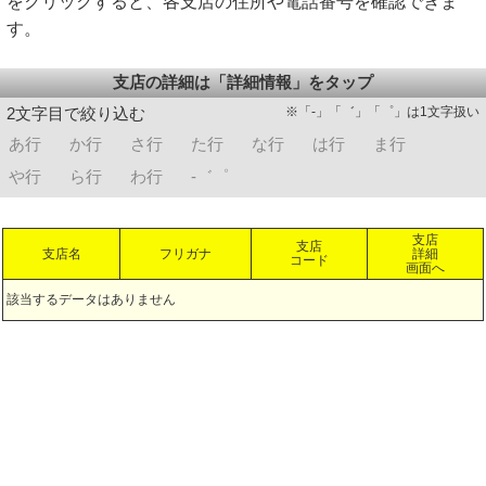
をクリックすると、各支店の住所や電話番号を確認できま
す。
支店の詳細は「詳細情報」をタップ
※「-」「゛」「゜」は1文字扱い
2文字目で絞り込む
あ行
か行
さ行
た行
な行
は行
ま行
や行
ら行
わ行
-゛゜
支店
支店
支店名
フリガナ
詳細
コード
画面へ
該当するデータはありません