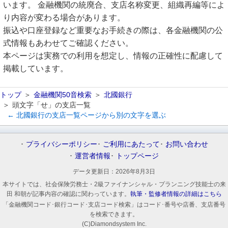
います。 金融機関の統廃合、支店名称変更、組織再編等によ
り内容が変わる場合があります。
振込や口座登録など重要なお手続きの際は、各金融機関の公
式情報もあわせてご確認ください。
本ページは実務での利用を想定し、情報の正確性に配慮して
掲載しています。
トップ
金融機関50音検索
北國銀行
頭文字「せ」の支店一覧
← 北國銀行の支店一覧ページから別の文字を選ぶ
プライバシーポリシー
ご利用にあたって
お問い合わせ
運営者情報
トップページ
データ更新日：
2026年8月3日
本サイトでは、社会保険労務士・2級ファイナンシャル・プランニング技能士の来
田 和朝が記事内容の確認に関わっています。
執筆・監修者情報の詳細はこちら
「金融機関コード･銀行コード･支店コード検索」はコード･番号や店番、支店番号
を検索できます。
(C)Diamondsystem Inc.