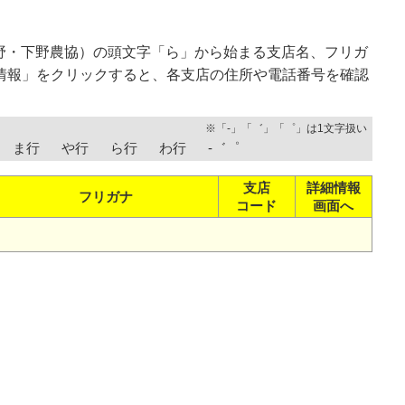
野・下野農協）の頭文字「ら」から始まる支店名、フリガ
情報」をクリックすると、各支店の住所や電話番号を確認
※「-」「゛」「゜」は1文字扱い
ま行
や行
ら行
わ行
-゛゜
支店
詳細情報
フリガナ
コード
画面へ