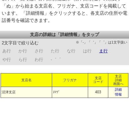
「ぬ」から始まる支店名、フリガナ、支店コードを掲載して
います。 「詳細情報」をクリックすると、各支店の住所や電
話番号を確認できます。
支店の詳細は「詳細情報」をタップ
※「-」「゛」「゜」は1文字扱い
2文字目で絞り込む
あ行
か行
さ行
た行
な行
は行
ま行
や行
ら行
わ行
-゛゜
支店
支店
支店名
フリガナ
詳細
コード
画面へ
詳細
403
沼津支店
ﾇﾏﾂﾞ
情報