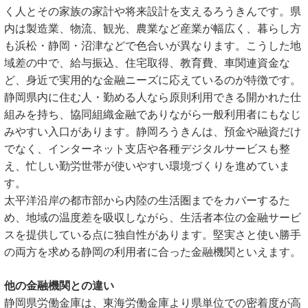
く人とその家族の家計や将来設計を支えるろうきんです。県
内は製造業、物流、観光、農業など産業が幅広く、暮らし方
も浜松・静岡・沼津などで色合いが異なります。こうした地
域差の中で、給与振込、住宅取得、教育費、車関連資金な
ど、身近で実用的な金融ニーズに応えているのが特徴です。
静岡県内に住む人・勤める人なら原則利用できる開かれた仕
組みを持ち、協同組織金融でありながら一般利用者にもなじ
みやすい入口があります。静岡ろうきんは、預金や融資だけ
でなく、インターネット支店や各種デジタルサービスも整
え、忙しい勤労世帯が使いやすい環境づくりを進めていま
す。
太平洋沿岸の都市部から内陸の生活圏までをカバーするた
め、地域の温度差を吸収しながら、生活者本位の金融サービ
スを提供している点に独自性があります。堅実さと使い勝手
の両方を求める静岡の利用者に合った金融機関といえます。
他の金融機関との違い
静岡県労働金庫は、東海労働金庫より県単位での密着度が高