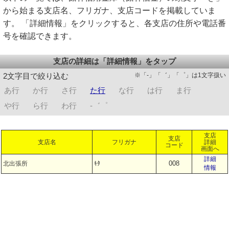
から始まる支店名、フリガナ、支店コードを掲載していま
す。 「詳細情報」をクリックすると、各支店の住所や電話番
号を確認できます。
支店の詳細は「詳細情報」をタップ
※「-」「゛」「゜」は1文字扱い
2文字目で絞り込む
あ行
か行
さ行
た行
な行
は行
ま行
や行
ら行
わ行
-゛゜
支店
支店
支店名
フリガナ
詳細
コード
画面へ
詳細
008
北出張所
ｷﾀ
情報