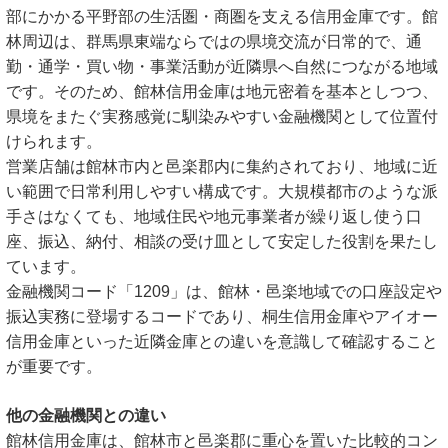
部にかかる平野部の生活圏・商圏を支える信用金庫です。館
林周辺は、群馬県東端ならではの県境交流が日常的で、通
勤・通学・買い物・事業活動が近隣県へ自然につながる地域
です。そのため、館林信用金庫は地元密着を基本としつつ、
県境をまたぐ実務感覚に馴染みやすい金融機関として位置付
けられます。
営業店舗は館林市内と邑楽郡内に集約されており、地域に近
い範囲で日常利用しやすい構成です。大規模都市のような派
手さはなくても、地域住民や地元事業者が繰り返し使う口
座、振込、納付、相談の受け皿として安定した役割を果たし
ています。
金融機関コード「1209」は、館林・邑楽地域での口座設定や
振込実務に登場するコードであり、桐生信用金庫やアイオー
信用金庫といった近隣金庫との違いを意識して確認すること
が重要です。
他の金融機関との違い
館林信用金庫は、館林市と邑楽郡に重心を置いた比較的コン