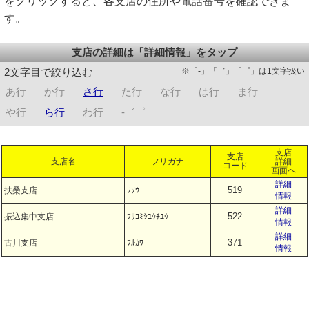
をクリックすると、各支店の住所や電話番号を確認できま
す。
支店の詳細は「詳細情報」をタップ
※「-」「゛」「゜」は1文字扱い
2文字目で絞り込む
あ行
か行
さ行
た行
な行
は行
ま行
や行
ら行
わ行
-゛゜
支店
支店
支店名
フリガナ
詳細
コード
画面へ
詳細
519
扶桑支店
ﾌｿｳ
情報
詳細
522
振込集中支店
ﾌﾘｺﾐｼﾕｳﾁﾕｳ
情報
詳細
371
古川支店
ﾌﾙｶﾜ
情報