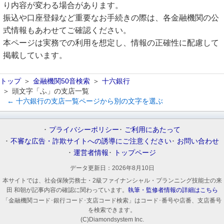
り内容が変わる場合があります。
振込や口座登録など重要なお手続きの際は、各金融機関の公
式情報もあわせてご確認ください。
本ページは実務での利用を想定し、情報の正確性に配慮して
掲載しています。
トップ
金融機関50音検索
十六銀行
頭文字「ふ」の支店一覧
← 十六銀行の支店一覧ページから別の文字を選ぶ
プライバシーポリシー
ご利用にあたって
不審な広告・詐欺サイトへの誘導にご注意ください
お問い合わせ
運営者情報
トップページ
データ更新日：
2026年8月10日
本サイトでは、社会保険労務士・2級ファイナンシャル・プランニング技能士の来
田 和朝が記事内容の確認に関わっています。
執筆・監修者情報の詳細はこちら
「金融機関コード･銀行コード･支店コード検索」はコード･番号や店番、支店番号
を検索できます。
(C)Diamondsystem Inc.