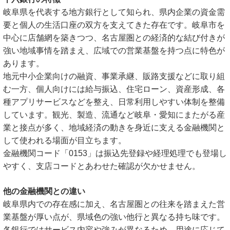
岐阜県を代表する地方銀行として知られ、県内企業の資金需
要と個人の生活口座の双方を支えてきた存在です。岐阜市を
中心に店舗網を築きつつ、名古屋圏との経済的な結び付きが
強い地域事情を踏まえ、広域での営業基盤を持つ点に特色が
あります。
地元中小企業向けの融資、事業承継、販路支援などに取り組
む一方、個人向けには給与振込、住宅ローン、資産形成、各
種アプリサービスなどを整え、日常利用しやすい体制を整備
しています。観光、製造、流通など岐阜・愛知にまたがる産
業と接点が多く、地域経済の動きを身近に支える金融機関と
して使われる場面が目立ちます。
金融機関コード「0153」は振込先登録や経理処理でも登場し
やすく、支店コードとあわせた確認が欠かせません。
他の金融機関との違い
岐阜県内での存在感に加え、名古屋圏との往来を踏まえた営
業基盤が厚い点が、県域色の強い他行と異なる持ち味です。
各銀行ではサービス内容や強みが異なるため、用途に応じて