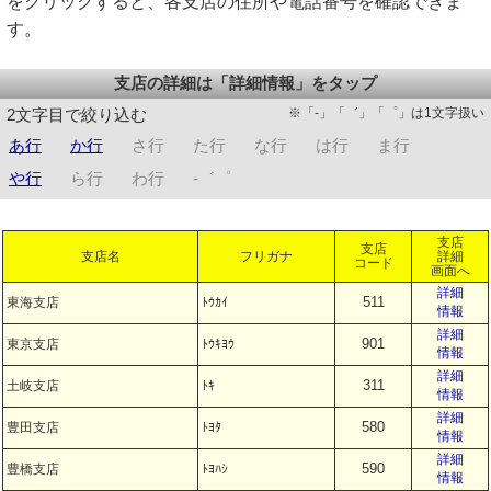
をクリックすると、各支店の住所や電話番号を確認できま
す。
支店の詳細は「詳細情報」をタップ
※「-」「゛」「゜」は1文字扱い
2文字目で絞り込む
あ行
か行
さ行
た行
な行
は行
ま行
や行
ら行
わ行
-゛゜
支店
支店
支店名
フリガナ
詳細
コード
画面へ
詳細
511
東海支店
ﾄｳｶｲ
情報
詳細
901
東京支店
ﾄｳｷﾖｳ
情報
詳細
311
土岐支店
ﾄｷ
情報
詳細
580
豊田支店
ﾄﾖﾀ
情報
詳細
590
豊橋支店
ﾄﾖﾊｼ
情報