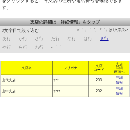
をクリックすると、各支店の住所や電話番号を確認できま
す。
支店の詳細は「詳細情報」をタップ
※「-」「゛」「゜」は1文字扱い
2文字目で絞り込む
あ行
か行
さ行
た行
な行
は行
ま行
や行
ら行
わ行
-゛゜
支店
支店
支店名
フリガナ
詳細
コード
画面へ
詳細
203
山代支店
ﾔﾏｼﾛ
情報
詳細
202
山中支店
ﾔﾏﾅｶ
情報