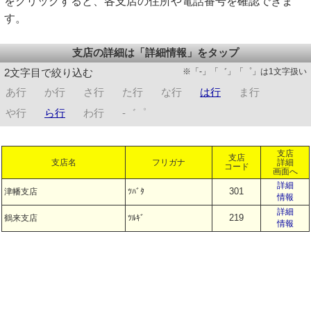
をクリックすると、各支店の住所や電話番号を確認できま
す。
支店の詳細は「詳細情報」をタップ
※「-」「゛」「゜」は1文字扱い
2文字目で絞り込む
あ行
か行
さ行
た行
な行
は行
ま行
や行
ら行
わ行
-゛゜
支店
支店
支店名
フリガナ
詳細
コード
画面へ
詳細
301
津幡支店
ﾂﾊﾞﾀ
情報
詳細
219
鶴来支店
ﾂﾙｷﾞ
情報