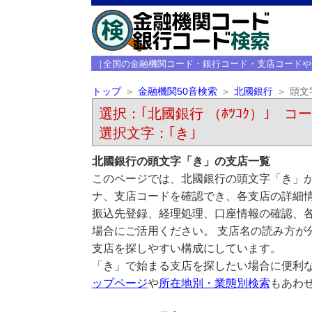
［全国の金融機関コード・銀行コード・支店コードや
トップ
金融機関50音検索
北國銀行
頭文
選択：｢北國銀行 （ﾎﾂｺｸ）｣ コード
選択文字：｢き｣
北國銀行の頭文字「き」の支店一覧
このページでは、北國銀行の頭文字「き」か
ナ、支店コードを確認でき、各支店の詳細
振込先登録、経理処理、口座情報の確認、
場合にご活用ください。 支店名の読み方が
支店を探しやすい構成にしています。
「き」で始まる支店を探したい場合に便利
ップページ
や
所在地別・業態別検索
もあわ