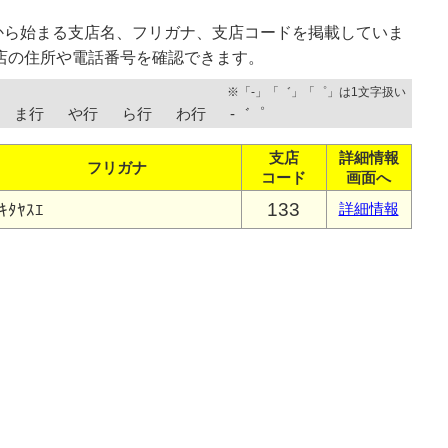
から始まる支店名、フリガナ、支店コードを掲載していま
店の住所や電話番号を確認できます。
※「-」「゛」「゜」は1文字扱い
ま行
や行
ら行
わ行
-゛゜
支店
詳細情報
フリガナ
コード
画面へ
133
ｷﾀﾔｽｴ
詳細情報