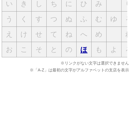
い
き
し
ち
に
ひ
み
う
く
す
つ
ぬ
ふ
む
ゆ
え
け
せ
て
ね
へ
め
お
こ
そ
と
の
も
よ
ほ
※リンクがない文字は選択できません
※「A-Z」は最初の文字がアルファベットの支店を表示