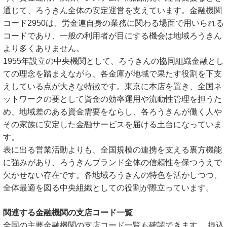
通じて、ろうきん全体の安定運営を支えています。金融機関
コード2950は、労金連自身の業務に関わる場面で用いられる
コードであり、一般の利用者が目にする機会は地域ろうきん
より多くありません。
1955年設立の中央機関として、ろうきんの協同組織金融とし
ての理念を踏まえながら、各金庫が地域で果たす役割を下支
えしている点が大きな特徴です。東京に本店を置き、全国ネ
ットワークの要として資金の効率運用や流動性管理を担うた
め、地域差のある資金需要をならし、各ろうきんが働く人や
その家族に安定した金融サービスを届ける土台になっていま
す。
表に出る営業活動よりも、全国規模の連携を支える裏方機能
に強みがあり、ろうきんブランド全体の信頼性を保つうえで
欠かせない存在です。各地域ろうきんの特色を活かしつつ、
全体最適を図る中央組織としての役割が際立っています。
関連する金融機関の支店コード一覧
全国の主要金融機関の支店コード一覧も確認できます。 振込