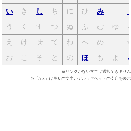
き
ち
に
ひ
い
し
み
う
く
す
つ
ぬ
ふ
む
ゆ
え
け
せ
て
ね
へ
め
お
こ
そ
と
の
も
よ
ほ
※リンクがない文字は選択できません
※「A-Z」は最初の文字がアルファベットの支店を表示