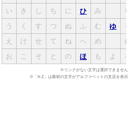
い
き
し
ち
に
み
ひ
う
く
す
つ
ぬ
ふ
む
ゆ
え
け
せ
て
ね
へ
め
お
こ
そ
と
の
も
よ
ほ
※リンクがない文字は選択できません
※「A-Z」は最初の文字がアルファベットの支店を表示