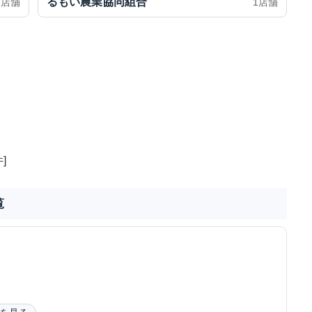
るもい農業協同組合
2店舗
1店舗
]
覧