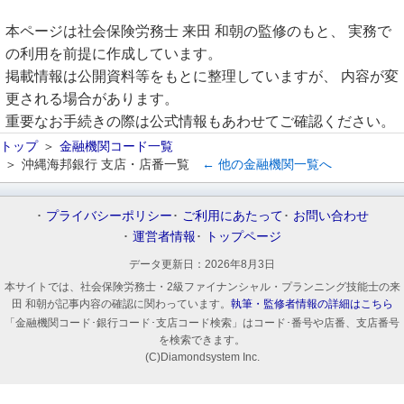
本ページは社会保険労務士 来田 和朝の監修のもと、 実務で
の利用を前提に作成しています。
掲載情報は公開資料等をもとに整理していますが、 内容が変
更される場合があります。
重要なお手続きの際は公式情報もあわせてご確認ください。
トップ
金融機関コード一覧
沖縄海邦銀行 支店・店番一覧
← 他の金融機関一覧へ
プライバシーポリシー
ご利用にあたって
お問い合わせ
運営者情報
トップページ
データ更新日：
2026年8月3日
本サイトでは、社会保険労務士・2級ファイナンシャル・プランニング技能士の来
田 和朝が記事内容の確認に関わっています。
執筆・監修者情報の詳細はこちら
「金融機関コード･銀行コード･支店コード検索」はコード･番号や店番、支店番号
を検索できます。
(C)Diamondsystem Inc.