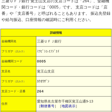
三菱ＵＦＪ銀行 覚王山支店の支店コードは「264」、金融機
関コード・銀行コードは「0005」です。 支店コードは「店
番」や「支店番号」と呼ばれることもあります。 振込先登録
や給与振込、口座情報の確認時にご利用ください。
詳細情報
三菱ＵＦＪ銀行
金融機関名
ﾐﾂﾋﾞｼﾕ-ｴﾌｼﾞｴｲ
フリガナ
（読み方）
0005
金融機関コード
覚王山支店
支店名
ｶｸｵｳｻﾞﾝ
フリガナ
（読み方）
264
支店コード・店番
愛知県名古屋市千種区覚王山通9-13
住所
［
郵便番号
］［
地図表示
］