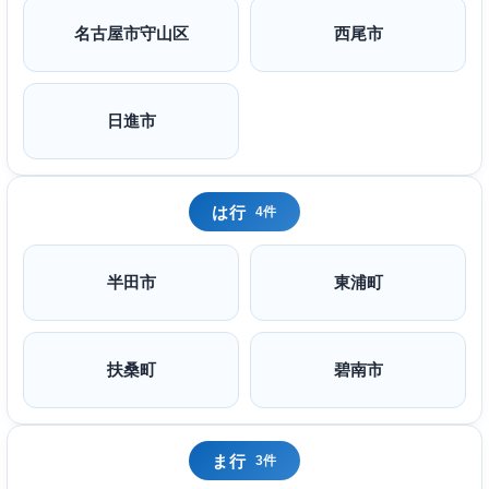
名古屋市守山区
西尾市
日進市
は行
4件
半田市
東浦町
扶桑町
碧南市
ま行
3件