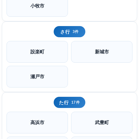
小牧市
さ行
3件
設楽町
新城市
瀬戸市
た行
17件
高浜市
武豊町