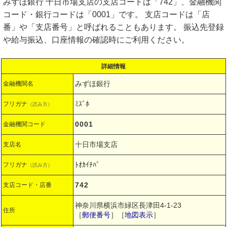
みずほ銀行 十日市場支店の支店コードは「742」、金融機関
コード・銀行コードは「0001」です。 支店コードは「店
番」や「支店番号」と呼ばれることもあります。 振込先登録
や給与振込、口座情報の確認時にご利用ください。
詳細情報
みずほ銀行
金融機関名
ﾐｽﾞﾎ
フリガナ
（読み方）
0001
金融機関コード
十日市場支店
支店名
ﾄｵｶｲﾁﾊﾞ
フリガナ
（読み方）
742
支店コード・店番
神奈川県横浜市緑区長津田4-1-23
住所
［
郵便番号
］［
地図表示
］