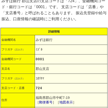
みずほ銀行 郡山支店の支店コードは「724」、金融機関コー
ド・銀行コードは「0001」です。 支店コードは「店番」や
「支店番号」と呼ばれることもあります。 振込先登録や給与
振込、口座情報の確認時にご利用ください。
詳細情報
みずほ銀行
金融機関名
ﾐｽﾞﾎ
フリガナ
（読み方）
0001
金融機関コード
郡山支店
支店名
ｺｵﾘﾔﾏ
フリガナ
（読み方）
724
支店コード・店番
福島県郡山市中町7-19
住所
［
郵便番号
］［
地図表示
］