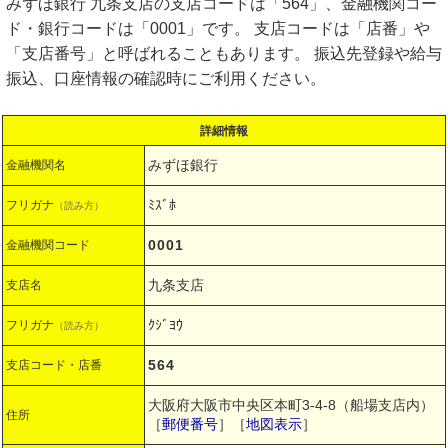
みずほ銀行 九条支店の支店コードは「564」、金融機関コー
ド・銀行コードは「0001」です。 支店コードは「店番」や
「支店番号」と呼ばれることもあります。 振込先登録や給与
振込、口座情報の確認時にご利用ください。
詳細情報
みずほ銀行
金融機関名
ﾐｽﾞﾎ
フリガナ
（読み方）
0001
金融機関コード
九条支店
支店名
ｸｼﾞﾖｳ
フリガナ
（読み方）
564
支店コード・店番
大阪府大阪市中央区本町3-4-8（船場支店内）
住所
［
郵便番号
］［
地図表示
］