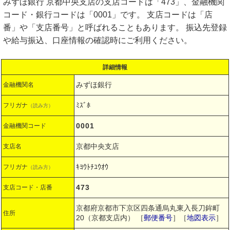
みずほ銀行 京都中央支店の支店コードは「473」、金融機関
コード・銀行コードは「0001」です。 支店コードは「店
番」や「支店番号」と呼ばれることもあります。 振込先登録
や給与振込、口座情報の確認時にご利用ください。
詳細情報
みずほ銀行
金融機関名
ﾐｽﾞﾎ
フリガナ
（読み方）
0001
金融機関コード
京都中央支店
支店名
ｷﾖｳﾄﾁﾕｳｵｳ
フリガナ
（読み方）
473
支店コード・店番
京都府京都市下京区四条通烏丸東入長刀鉾町
住所
20（京都支店内）
［
郵便番号
］［
地図表示
］