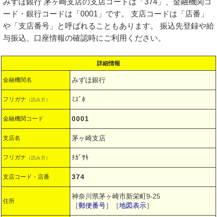
みずほ銀行 茅ヶ崎支店の支店コードは「374」、金融機関コ
ード・銀行コードは「0001」です。 支店コードは「店番」
や「支店番号」と呼ばれることもあります。 振込先登録や給
与振込、口座情報の確認時にご利用ください。
詳細情報
みずほ銀行
金融機関名
ﾐｽﾞﾎ
フリガナ
（読み方）
0001
金融機関コード
茅ヶ崎支店
支店名
ﾁｶﾞｻｷ
フリガナ
（読み方）
374
支店コード・店番
神奈川県茅ヶ崎市新栄町9-25
住所
［
郵便番号
］［
地図表示
］