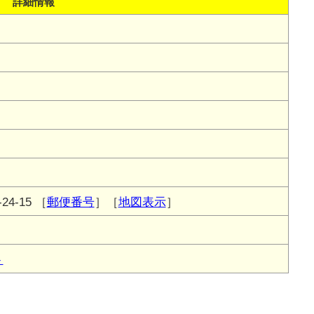
詳細情報
4-15
［
郵便番号
］［
地図表示
］
ト