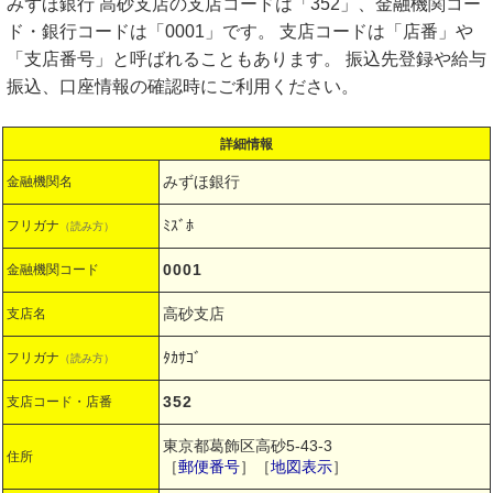
みずほ銀行 高砂支店の支店コードは「352」、金融機関コー
ド・銀行コードは「0001」です。 支店コードは「店番」や
「支店番号」と呼ばれることもあります。 振込先登録や給与
振込、口座情報の確認時にご利用ください。
詳細情報
みずほ銀行
金融機関名
ﾐｽﾞﾎ
フリガナ
（読み方）
0001
金融機関コード
高砂支店
支店名
ﾀｶｻｺﾞ
フリガナ
（読み方）
352
支店コード・店番
東京都葛飾区高砂5-43-3
住所
［
郵便番号
］［
地図表示
］