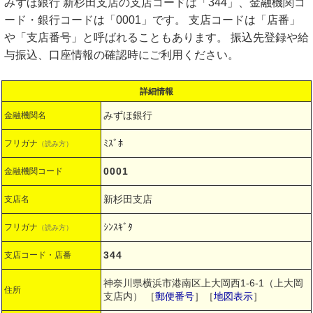
みずほ銀行 新杉田支店の支店コードは「344」、金融機関コ
ード・銀行コードは「0001」です。 支店コードは「店番」
や「支店番号」と呼ばれることもあります。 振込先登録や給
与振込、口座情報の確認時にご利用ください。
詳細情報
みずほ銀行
金融機関名
ﾐｽﾞﾎ
フリガナ
（読み方）
0001
金融機関コード
新杉田支店
支店名
ｼﾝｽｷﾞﾀ
フリガナ
（読み方）
344
支店コード・店番
神奈川県横浜市港南区上大岡西1-6-1（上大岡
住所
支店内）
［
郵便番号
］［
地図表示
］