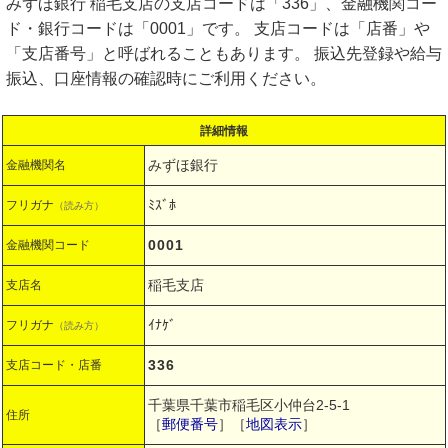
みずほ銀行 稲毛支店の支店コードは「336」、金融機関コー
ド・銀行コードは「0001」です。 支店コードは「店番」や
「支店番号」と呼ばれることもあります。 振込先登録や給与
振込、口座情報の確認時にご利用ください。
詳細情報
みずほ銀行
金融機関名
ﾐｽﾞﾎ
フリガナ
（読み方）
0001
金融機関コード
稲毛支店
支店名
ｲﾅｹﾞ
フリガナ
（読み方）
336
支店コード・店番
千葉県千葉市稲毛区小仲台2-5-1
住所
［
郵便番号
］［
地図表示
］