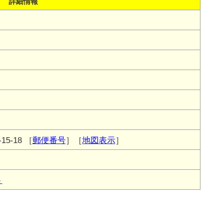
詳細情報
5-18
［
郵便番号
］［
地図表示
］
ト