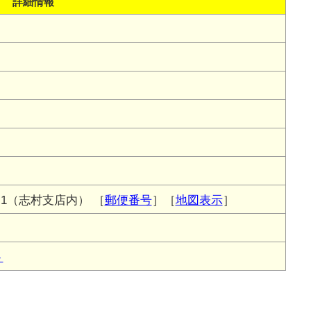
詳細情報
-1（志村支店内）
［
郵便番号
］［
地図表示
］
ト