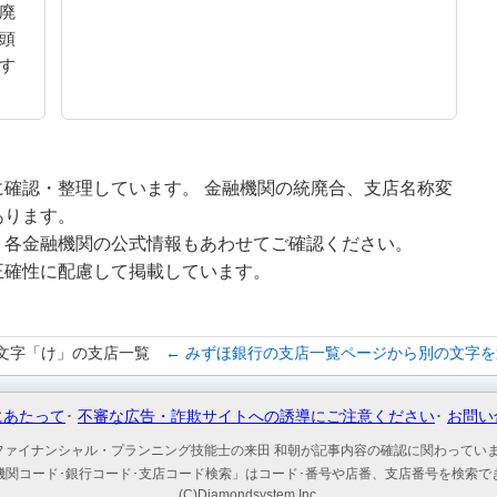
廃
頭
す
確認・整理しています。 金融機関の統廃合、支店名称変
あります。
、各金融機関の公式情報もあわせてご確認ください。
正確性に配慮して掲載しています。
文字「け」の支店一覧
← みずほ銀行の支店一覧ページから別の文字を
にあたって
不審な広告・詐欺サイトへの誘導にご注意ください
お問い
ファイナンシャル・プランニング技能士の来田 和朝が記事内容の確認に関わってい
機関コード･銀行コード･支店コード検索」はコード･番号や店番、支店番号を検索で
(C)Diamondsystem Inc.