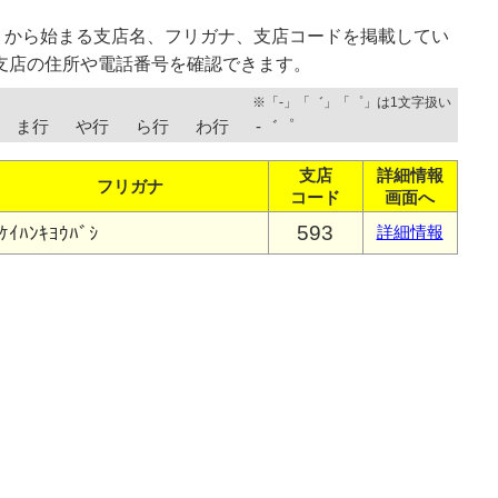
」から始まる支店名、フリガナ、支店コードを掲載してい
支店の住所や電話番号を確認できます。
※「-」「゛」「゜」は1文字扱い
ま行
や行
ら行
わ行
-゛゜
支店
詳細情報
フリガナ
コード
画面へ
593
ｹｲﾊﾝｷﾖｳﾊﾞｼ
詳細情報